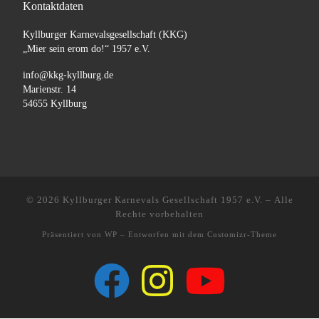
Kontaktdaten
Kyllburger Karnevalsgesellschaft (KKG)
„Mier sein erom do!“ 1957 e.V.
info@kkg-kyllburg.de
Marienstr. 14
54655 Kyllburg
© 2026
Kyllburger Karnevals Gesellschaft 1957 e.V.
– Alle
Rechte vorbehalten
Präsentiert von
WP
– Entworfen mit dem
Customizr-Theme