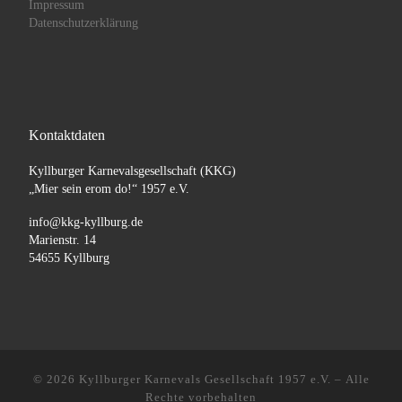
Impressum
Datenschutzerklärung
Kontaktdaten
Kyllburger Karnevalsgesellschaft (KKG)
„Mier sein erom do!“ 1957 e.V.
info@kkg-kyllburg.de
Marienstr. 14
54655 Kyllburg
© 2026
Kyllburger Karnevals Gesellschaft 1957 e.V.
– Alle
Rechte vorbehalten