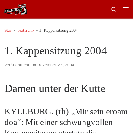
Zum Inhalt springen
Search
Me
Start
»
Textarchiv
»
1. Kappensitzung 2004
1. Kappensitzung 2004
Veröffentlicht am
Dezember 22, 2004
Damen unter der Kutte
KYLLBURG. (rh) „Mir sein eroam
doa“: Mit einer schwungvollen
Kappensitzung startete die