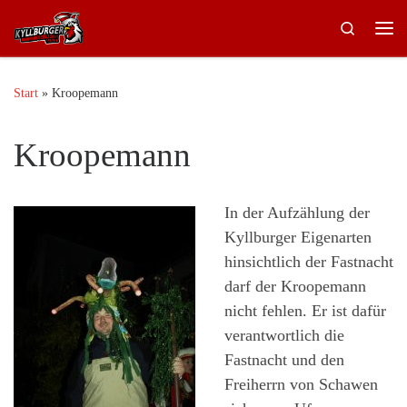
Zum Inhalt springen
Search
Me
Start
»
Kroopemann
Kroopemann
In der Aufzählung der
Kyllburger Eigenarten
hinsichtlich der Fastnacht
darf der Kroopemann
nicht fehlen. Er ist dafür
verantwortlich die
Fastnacht und den
Freiherrn von Schawen