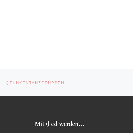
Beitragsnavigation
Vorheriger Beitrag
FUNKENTANZGRUPPEN
Mitglied werden…