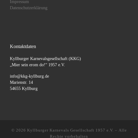
Impressum
Datenschutzerklärung
Kontaktdaten
Kyllburger Karnevalsgesellschaft (KKG)
„Mier sein erom do!“ 1957 e.V.
info@kkg-kyllburg.de
Marienstr. 14
54655 Kyllburg
© 2026
Kyllburger Karnevals Gesellschaft 1957 e.V.
– Alle
Rechte vorbehalten