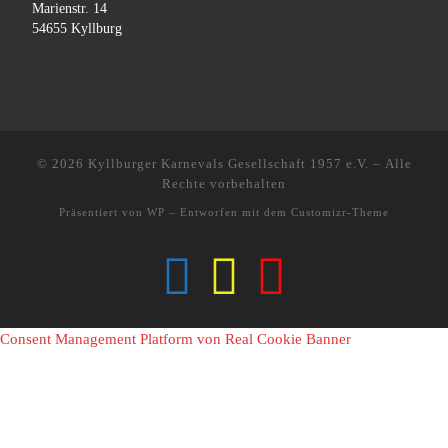
Marienstr. 14
54655 Kyllburg
© 2026
Kyllburger Karnevals Gesellschaft 1957 e.V.
– Alle
Rechte vorbehalten
Präsentiert von
WP
– Entworfen mit dem
Customizr-Theme
Consent Management Platform von Real Cookie Banner