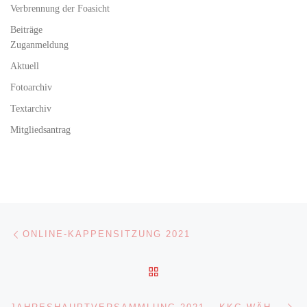
Verbrennung der Foasicht
Beiträge
Zuganmeldung
Aktuell
Fotoarchiv
Textarchiv
Mitgliedsantrag
Beitragsnavigation
Vorheriger Beitrag
ONLINE-KAPPENSITZUNG 2021
ZURÜCK ZUR BEITRAGSL
Nä