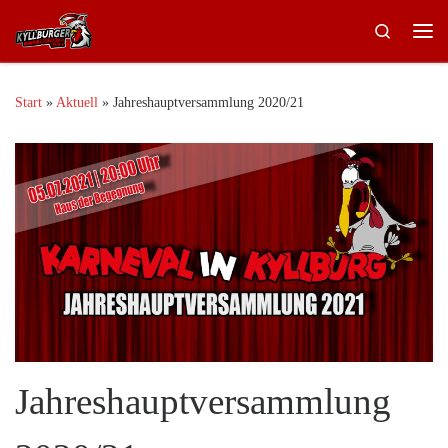
Zum Inhalt springen
Search
Me
Start
»
Aktuell
»
Jahreshauptversammlung 2020/21
Jahreshauptversammlung