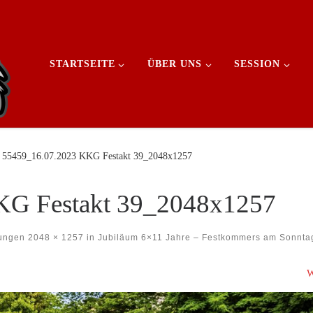
STARTSEITE
ÜBER UNS
SESSION
55459_16.07.2023 KKG Festakt 39_2048x1257
KG Festakt 39_2048x1257
ungen
2048 × 1257
in
Jubiläum 6×11 Jahre – Festkommers am Sonnta
W