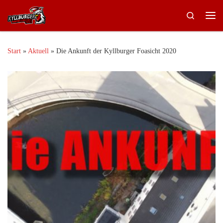
Zum Inhalt springen
Search
Me
Start
»
Aktuell
»
Die Ankunft der Kyllburger Foasicht 2020