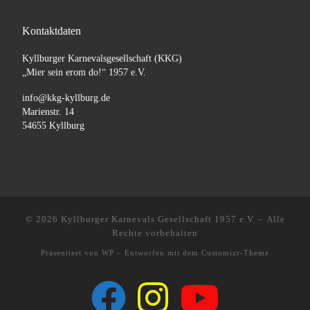
Kontaktdaten
Kyllburger Karnevalsgesellschaft (KKG)
„Mier sein erom do!“ 1957 e.V.
info@kkg-kyllburg.de
Marienstr. 14
54655 Kyllburg
© 2026
Kyllburger Karnevals Gesellschaft 1957 e.V.
– Alle
Rechte vorbehalten
Präsentiert von
WP
– Entworfen mit dem
Customizr-Theme