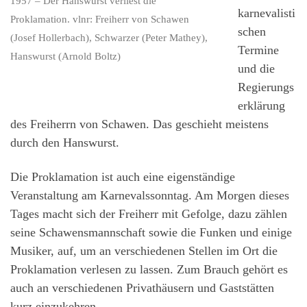
1957 – Der Hanswurst verliest die
karnevalisti
Proklamation. vlnr: Freiherr von Schawen
schen
(Josef Hollerbach), Schwarzer (Peter Mathey),
Termine
Hanswurst (Arnold Boltz)
und die
Regierungs
erklärung
des Freiherrn von Schawen. Das geschieht meistens
durch den Hanswurst.
Die Proklamation ist auch eine eigenständige
Veranstaltung am Karnevalssonntag. Am Morgen dieses
Tages macht sich der Freiherr mit Gefolge, dazu zählen
seine Schawensmannschaft sowie die Funken und einige
Musiker, auf, um an verschiedenen Stellen im Ort die
Proklamation verlesen zu lassen. Zum Brauch gehört es
auch an verschiedenen Privathäusern und Gaststätten
kurz einzukehren.