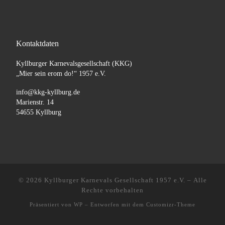
Kontaktdaten
Kyllburger Karnevalsgesellschaft (KKG)
„Mier sein erom do!“ 1957 e.V.
info@kkg-kyllburg.de
Marienstr. 14
54655 Kyllburg
© 2026
Kyllburger Karnevals Gesellschaft 1957 e.V.
– Alle
Rechte vorbehalten
Präsentiert von
WP
– Entworfen mit dem
Customizr-Theme