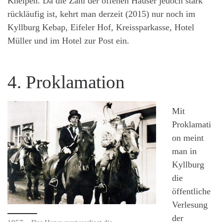
Kneipen. Da die Zahl der offenen Häuser jedoch stark
rückläufig ist, kehrt man derzeit (2015) nur noch im
Kyllburg Kebap, Eifeler Hof, Kreissparkasse, Hotel
Müller und im Hotel zur Post ein.
4. Proklamation
Mit
Proklamati
on meint
man in
Kyllburg
die
öffentliche
Verlesung
der